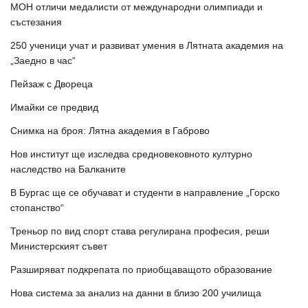
МОН отличи медалисти от международни олимпиади и
състезания
250 ученици учат и развиват умения в Лятната академия на
„Заедно в час“
Пейзаж с Двореца
Имайки се предвид
Снимка на броя: Лятна академия в Габрово
Нов институт ще изследва средновековното културно
наследство на Балканите
В Бургас ще се обучават и студенти в направление „Горско
стопанство“
Треньор по вид спорт става регулирана професия, реши
Министерският съвет
Разширяват подкрепата по приобщаващото образование
Нова система за анализ на данни в близо 200 училища