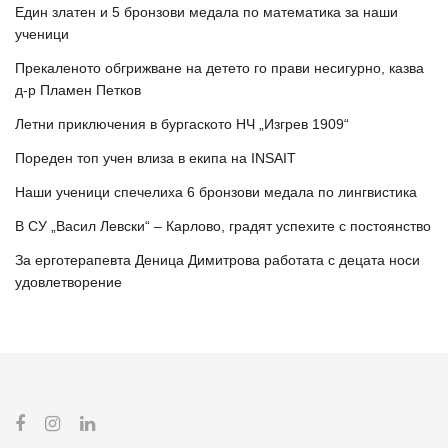
Един златен и 5 бронзови медала по математика за наши
ученици
Прекаленото обгрижване на детето го прави несигурно, казва
д-р Пламен Петков
Летни приключения в бургаското НЧ „Изгрев 1909“
Пореден топ учен влиза в екипа на INSAIT
Наши ученици спечелиха 6 бронзови медала по лингвистика
В СУ „Васил Левски“ – Карлово, градят успехите с постоянство
За ерготерапевта Деница Димитрова работата с децата носи
удовлетворение