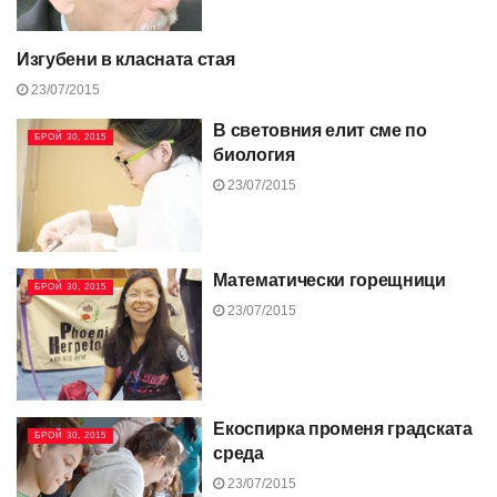
Изгубени в класната стая
БРОЙ 30, 2015
23/07/2015
В световния елит сме по
БРОЙ 30, 2015
биология
23/07/2015
Математически горещници
БРОЙ 30, 2015
23/07/2015
Екоспирка променя градската
БРОЙ 30, 2015
среда
23/07/2015