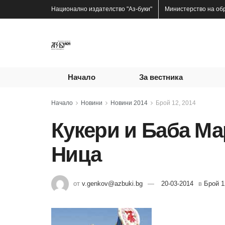
Национално издателство
"Аз-буки"
Министерство на об
Начало
За вестника
Начало
Новини
Новини 2014
Брой 12, 2014
Кукери и Баба Ма
Ница
от
v.genkov@azbuki.bg
20-03-2014
в
Брой 1