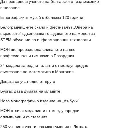
Да превърнеш ученето на български от задължение
в желание
Етнографският музей отбелязва 120 години
Белоградчишките скали и фестивалът „Опера на
върховете“ вдъхновяват създаването на модел за
STEM обучение по информационни технологии
МОН ще преразгледа сливането на две
професионални гимназии в Пазарджик
24 медала за родни таланти от международно
състезание по математика в Монголия
Децата се учат едно от друго
Бургас дава думата на младите
Ново монографично издание на „Аз-буки“
МОН отличи медалисти от международни
олимпиади и състезания
250 ученици учат и развиват умения в Лятната