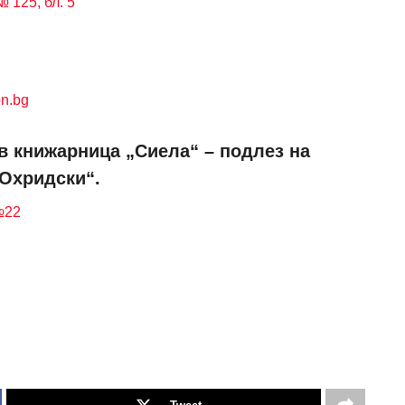
 125, бл. 5
n.bg
в книжарница „Сиела“ – подлез на
 Охридски“.
№22