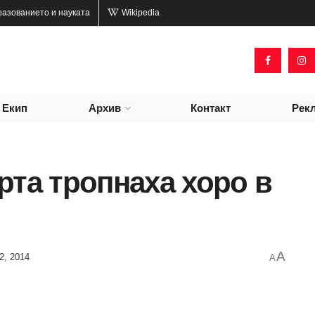
разованието и науката
Wikipedia
Екип
Архив
Контакт
Рек
рта тропнаха хоро в
A
2, 2014
A