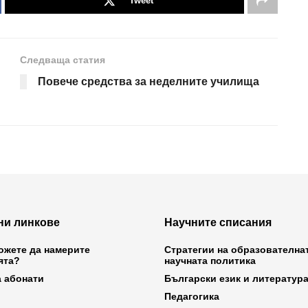
Tweet
Следваща статия
Повече средства за неделните училища
ни линкове
Научните списания
ожете да намерите
Стратегии на образователна
ята?
научната политика
а абонати
Български език и литератур
Педагогика