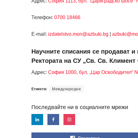
Адрес:
София 1113, бул. “Цариградско шосе” №
Телефон:
0700 18466
Е-mail:
izdatelstvo.mon@azbuki.bg
|
azbuki@mo
Научните списания се продават и 
Ректората на СУ „Св. Св. Климент
Адрес:
София 1000, бул. „Цар Освободител“ 
Етикети:
Международни
Последвайте ни в социалните мрежи