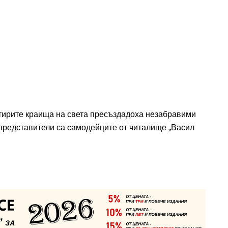
етирите краища на света пресъздадоха незабравими
 представители са самодейците от читалище „Васил