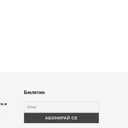
Бюлетин
та и
а