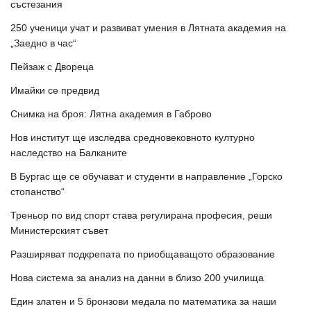
състезания
250 ученици учат и развиват умения в Лятната академия на
„Заедно в час“
Пейзаж с Двореца
Имайки се предвид
Снимка на броя: Лятна академия в Габрово
Нов институт ще изследва средновековното културно
наследство на Балканите
В Бургас ще се обучават и студенти в направление „Горско
стопанство“
Треньор по вид спорт става регулирана професия, реши
Министерският съвет
Разширяват подкрепата по приобщаващото образование
Нова система за анализ на данни в близо 200 училища
Един златен и 5 бронзови медала по математика за наши