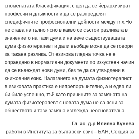
споменатата Класификация, с цел да се йерархизират
професии и длъжности и да се разпределят
специфичните професионални дейности между тях.Но
не става напълно ясно в какво се състои разликата в
значението на тази дума и на вече съществуващата
дума физиотерапевт и дали въобще може да се говори
за такава разлика. От езикова гледна точка не е
оправдано в нормативни документи по изкуствен начин
да се въвеждат нови думи, без те да са утвърдени в
книжовния език. Налагането на думата физиотерапист
в езиковата практика е непрепоръчително, а и едва ли
би било успешно, тъй като причините за замяната на
думата физиотерапевт с новата дума не са ясни за
обществото и тази замяна изглежда неоснователна.
Гл. ас. д-р Илияна Кунева
работи в Института за български език – БАН, Секция за