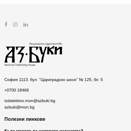
София 1113, бул. “Цариградско шосе” № 125, бл. 5
+0700 18466
izdatelstvo.mon@azbuki.bg
azbuki@mon.bg
Полезни линкове
Къде можете да намерите изданията?