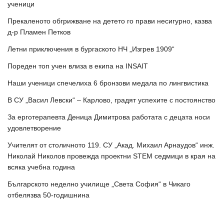
ученици
Прекаленото обгрижване на детето го прави несигурно, казва
д-р Пламен Петков
Летни приключения в бургаското НЧ „Изгрев 1909“
Пореден топ учен влиза в екипа на INSAIT
Наши ученици спечелиха 6 бронзови медала по лингвистика
В СУ „Васил Левски“ – Карлово, градят успехите с постоянство
За ерготерапевта Деница Димитрова работата с децата носи
удовлетворение
Учителят от столичното 119. СУ „Акад. Михаил Арнаудов“ инж.
Николай Николов провежда проектни STEM седмици в края на
всяка учебна година
Българското неделно училище „Света София“ в Чикаго
отбелязва 50-годишнина