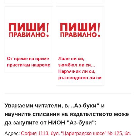
От време на време
Лале ли си,
пристигам навреме
зюмбюл ли си…
Наръчник ли си,
ръководство ли си
Уважаеми читатели, в. „Аз-буки“ и
научните списания на издателството може
да закупите от НИОН "Аз-буки":
Адрес:
София 1113, бул. “Цариградско шосе” № 125, бл.