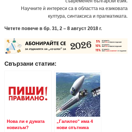
съвременен български език.
Научните ѝ интереси са в областта на езиковата
култура, синтаксиса и прагматиката.
Четете повече в бр. 31, 2 – 8 август 2018 г.
Свързани статии:
Нова ли е думата
„Галилео“ има 4
новизъм?
нови спътника