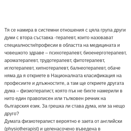
Тя се намира в системни отношения с цяла група други
думи с втора съставка -терапевт, които назовават
специалности/професии в областта на медицината и
човешкото здраве – психотерапевт, биоенерготерапевт,
ароматерапевт, трудотерапевт, фитотерапевт,
иглотерапевт, хипнотерапевт, балнеотерапевт, обаче
няма да я откриете в Националната класификация на
професиите и длъжностите, а там ще откриете другата
дума – физиотерапист, която пък не бихте намерили в
нито един правописен или тълковен речник на
българския език. За грешка ли става дума, или за нещо
друго?
Думата физиотерапист вероятно е заета от английски
(physiotherapist) и целенасочено въведена в