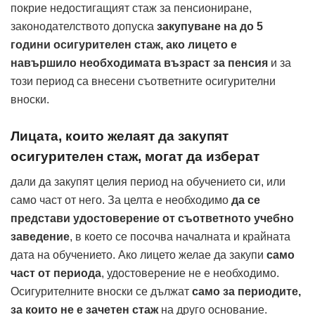
покрие недостигащият стаж за пенсиониране,
законодателството допуска
закупуване на до 5
години осигурителен стаж, ако лицето е
навършило необходимата възраст за пенсия
и за
този период са внесени съответните осигурителни
вноски.
Лицата, които желаят да закупят
осигурителен стаж, могат да изберат
дали да закупят целия период на обучението си, или
само част от него. За целта е необходимо
да се
представи удостоверение от съответното учебно
заведение
, в което се посочва началната и крайната
дата на обучението. Ако лицето желае да закупи
само
част от периода
, удостоверение не е необходимо.
Осигурителните вноски се дължат
само за периодите,
за които не е зачетен стаж
на друго основание.