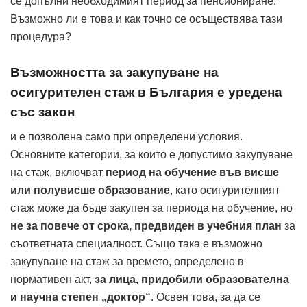
се допълни необходимият период за пенсиониране.
Възможно ли е това и как точно се осъществява тази
процедура?
Възможността за закупуване на
осигурителен стаж в България е уредена
със закон
и е позволена само при определени условия.
Основните категории, за които е допустимо закупуване
на стаж, включват
период на обучение във висше
или полувисше образование
, като осигурителният
стаж може да бъде закупен за периода на обучение, но
не за повече от срока, предвиден в учебния план
за
съответната специалност. Също така е възможно
закупуване на стаж за времето, определено в
нормативен акт,
за лица, придобили образователна
и научна степен „доктор“
. Освен това, за да се