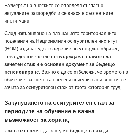
Размерът на вноските се определя съгласно
актуалните разпоредби и се внася в съответните
институции.
След извършване на плащанията териториалните
поделения на Националния осигурителен институт
(НОИ) издават удостоверение по утвърден образец.
Това удостоверение
потвърждава правото на
зачетен стаж и е основен документ за бъдещо
пенсиониране
. Важно е да се отбележи, че времето на
обучение, за което са внесени осигурителни вноски, се
зачита за осигурителен стаж от трета категория труд.
Закупуването на осигурителен стаж за
периодите на обучение е важна
възможност за хората,
които се стремят да осигурят бъдещето си и да