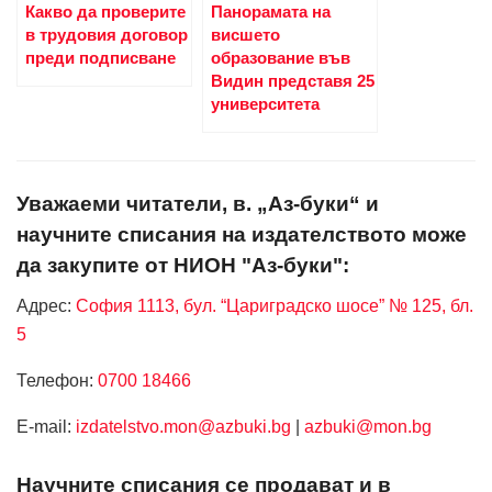
Какво да проверите
Панорамата на
в трудовия договор
висшето
преди подписване
образование във
Видин представя 25
университета
Уважаеми читатели, в. „Аз-буки“ и
научните списания на издателството може
да закупите от НИОН "Аз-буки":
Адрес:
София 1113, бул. “Цариградско шосе” № 125, бл.
5
Телефон:
0700 18466
Е-mail:
izdatelstvo.mon@azbuki.bg
|
azbuki@mon.bg
Научните списания се продават и в