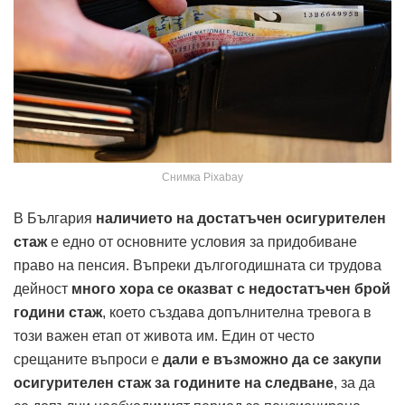
Снимка Pixabay
В България
наличието на достатъчен осигурителен
стаж
е едно от основните условия за придобиване
право на пенсия. Въпреки дългогодишната си трудова
дейност
много хора се оказват с недостатъчен брой
години стаж
, което създава допълнителна тревога в
този важен етап от живота им. Един от често
срещаните въпроси е
дали е възможно да се закупи
осигурителен стаж за годините на следване
, за да