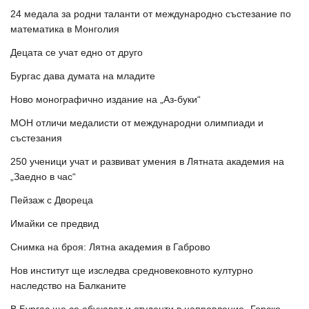
24 медала за родни таланти от международно състезание по
математика в Монголия
Децата се учат едно от друго
Бургас дава думата на младите
Ново монографично издание на „Аз-буки“
МОН отличи медалисти от международни олимпиади и
състезания
250 ученици учат и развиват умения в Лятната академия на
„Заедно в час“
Пейзаж с Двореца
Имайки се предвид
Снимка на броя: Лятна академия в Габрово
Нов институт ще изследва средновековното културно
наследство на Балканите