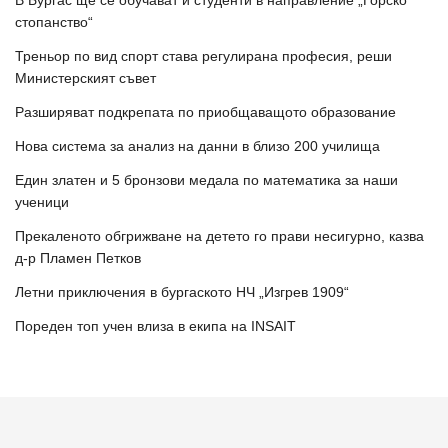
В Бургас ще се обучават и студенти в направление „Горско
стопанство“
Треньор по вид спорт става регулирана професия, реши
Министерският съвет
Разширяват подкрепата по приобщаващото образование
Нова система за анализ на данни в близо 200 училища
Един златен и 5 бронзови медала по математика за наши
ученици
Прекаленото обгрижване на детето го прави несигурно, казва
д-р Пламен Петков
Летни приключения в бургаското НЧ „Изгрев 1909“
Пореден топ учен влиза в екипа на INSAIT